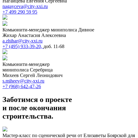
Нагайцева Евгения Сергеевна
nagayceva@city-xxi.ru
+7 499 290 59 95
Комьюнити-менеджер миниполиса Дивное
Жихар Анастасия Алексеевна
a.zhihar@city-xxi.ru
+7 (495) 933-39-20,
доб. 11-68
Комьюнити-менеджер
миниполиса Серебрица
Михеев Сергей Леонидович
s.miheev@city-xxi.ru
+7 (968) 642-47-26
Заботимся
о проекте
и
после окончания
строительства
.
Мастер-класс по сценической речи от Елизаветы Боярской для